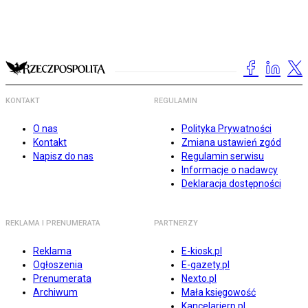
KONTAKT
REGULAMIN
O nas
Polityka Prywatności
Kontakt
Zmiana ustawień zgód
Napisz do nas
Regulamin serwisu
Informacje o nadawcy
Deklaracja dostępności
REKLAMA I PRENUMERATA
PARTNERZY
Reklama
E-kiosk.pl
Ogłoszenia
E-gazety.pl
Prenumerata
Nexto.pl
Archiwum
Mała księgowość
Kancelarierp.pl