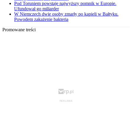
Pod Toruniem powstaje najwyższy pomnik w Europie.
Ufundował go miliarder
W Niemczech dwie osoby zmarły po kąpieli w Bałtyku.
Powodem zakażenie bakterią
Promowane treści