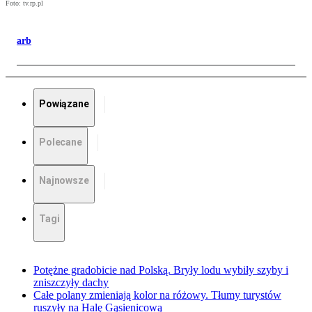
Foto: tv.rp.pl
arb
Powiązane
Polecane
Najnowsze
Tagi
Potężne gradobicie nad Polską. Bryły lodu wybiły szyby i
zniszczyły dachy
Całe polany zmieniają kolor na różowy. Tłumy turystów
ruszyły na Halę Gąsienicową