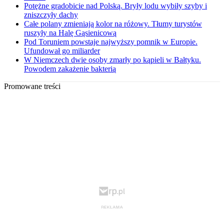
Potężne gradobicie nad Polską. Bryły lodu wybiły szyby i
zniszczyły dachy
Całe polany zmieniają kolor na różowy. Tłumy turystów
ruszyły na Halę Gąsienicową
Pod Toruniem powstaje najwyższy pomnik w Europie.
Ufundował go miliarder
W Niemczech dwie osoby zmarły po kąpieli w Bałtyku.
Powodem zakażenie bakterią
Promowane treści