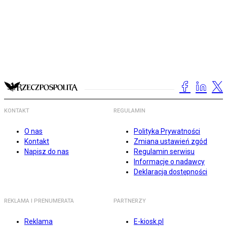
KONTAKT
REGULAMIN
O nas
Polityka Prywatności
Kontakt
Zmiana ustawień zgód
Napisz do nas
Regulamin serwisu
Informacje o nadawcy
Deklaracja dostępności
REKLAMA I PRENUMERATA
PARTNERZY
Reklama
E-kiosk.pl