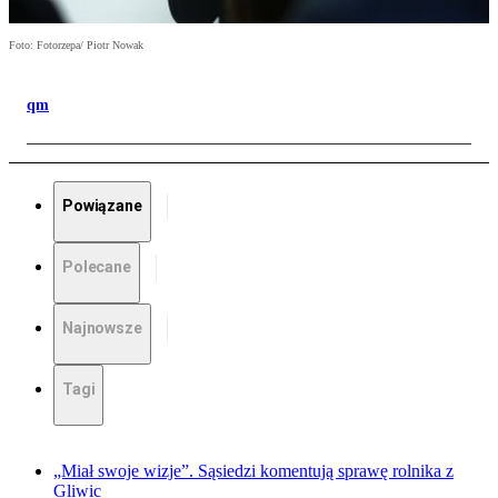
Foto: Fotorzepa/ Piotr Nowak
qm
Powiązane
Polecane
Najnowsze
Tagi
„Miał swoje wizje”. Sąsiedzi komentują sprawę rolnika z
Gliwic