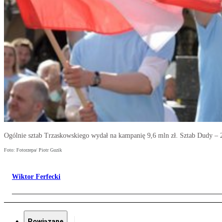
Ogólnie sztab Trzaskowskiego wydał na kampanię 9,6 mln zł. Sztab Dudy – 
Foto: Fotorzepa/ Piotr Guzik
Wiktor Ferfecki
Powiązane