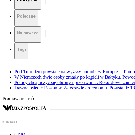
Polecane
Najnowsze
Tagi
Pod Toruniem powstaje najwyższy pomnik w Europie. Ufundow
W Niemczech dwie osoby zmarły po kąpieli w Bałtyku. Powod
Polacy chcą uczyć się obrony i przetrwania. Rekordowe zaint
Dawne osiedle Rosjan w Warszawie do remontu. Powstanie 1
Promowane treści
KONTAKT
O nas