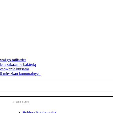
ał go miliarder
em zakażenie bakterią
eresowanie kursami
80 mieszkań komunalnych
REGULAMIN
Polityka Prywatności