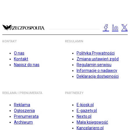
KONTAKT
REGULAMIN
O nas
Polityka Prywatności
Kontakt
Zmiana ustawień zgód
Napisz do nas
Regulamin serwisu
Informacje o nadawcy
Deklaracja dostępności
REKLAMA I PRENUMERATA
PARTNERZY
Reklama
E-kiosk.pl
Ogłoszenia
E-gazety.pl
Prenumerata
Nexto.pl
Archiwum
Mała księgowość
Kancelarierp.pl