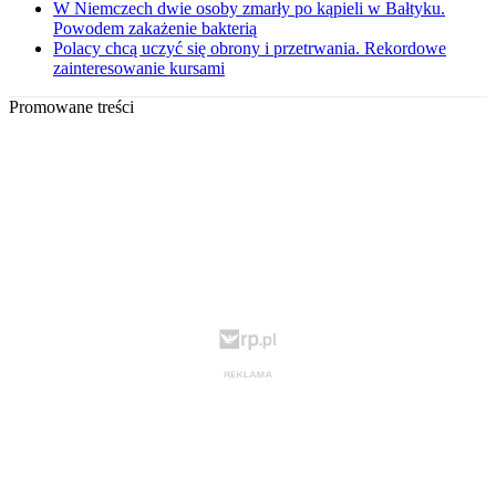
W Niemczech dwie osoby zmarły po kąpieli w Bałtyku.
Powodem zakażenie bakterią
Polacy chcą uczyć się obrony i przetrwania. Rekordowe
zainteresowanie kursami
Promowane treści