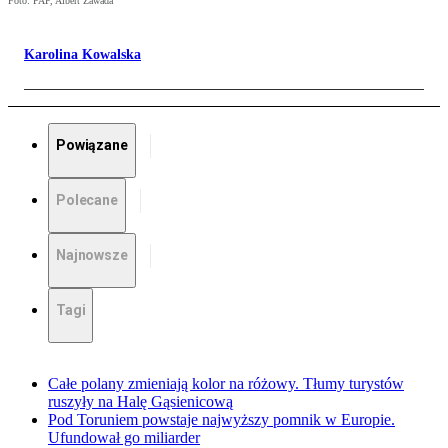
Foto: PAP, Albert Zawada
Karolina Kowalska
Powiązane
Polecane
Najnowsze
Tagi
Całe polany zmieniają kolor na różowy. Tłumy turystów
ruszyły na Halę Gąsienicową
Pod Toruniem powstaje najwyższy pomnik w Europie.
Ufundował go miliarder