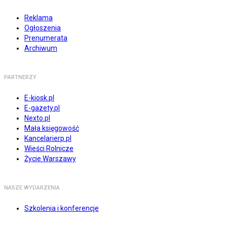
Reklama
Ogłoszenia
Prenumerata
Archiwum
PARTNERZY
E-kiosk.pl
E-gazety.pl
Nexto.pl
Mała księgowość
Kancelarierp.pl
Wieści Rolnicze
Życie Warszawy
NASZE WYDARZENIA
Szkolenia i konferencje