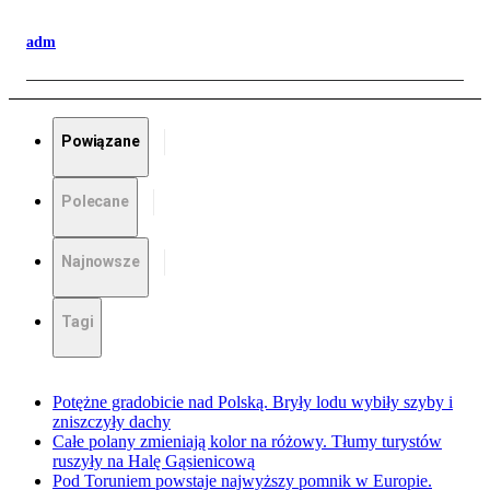
adm
Powiązane
Polecane
Najnowsze
Tagi
Potężne gradobicie nad Polską. Bryły lodu wybiły szyby i
zniszczyły dachy
Całe polany zmieniają kolor na różowy. Tłumy turystów
ruszyły na Halę Gąsienicową
Pod Toruniem powstaje najwyższy pomnik w Europie.