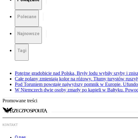
Polecane
Najnowsze
Tagi
Potężne gradobicie nad Polską. Bryły lodu wybiły szyby i znis
Całe polany zmieniają kolor na różowy. Tłumy turystów ruszy
Pod Toruniem powstaje najwyższy pomnik w Europie. Ufundow
W Niemczech dwie osoby zmarły po kąpieli w Bałtyku. Powod
Promowane treści
KONTAKT
O nas