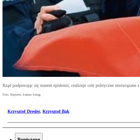
Rząd podpierając się stanem epidemii, realizuje cele polityczne niezwiązane 
Foto: Reporter, Łukasz Szeląg
Krzysztof Dresler
,
Krzysztof Bąk
Powiązane