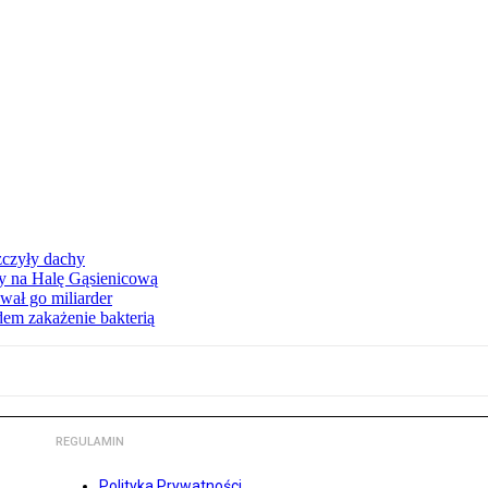
zczyły dachy
ły na Halę Gąsienicową
ał go miliarder
em zakażenie bakterią
REGULAMIN
Polityka Prywatności