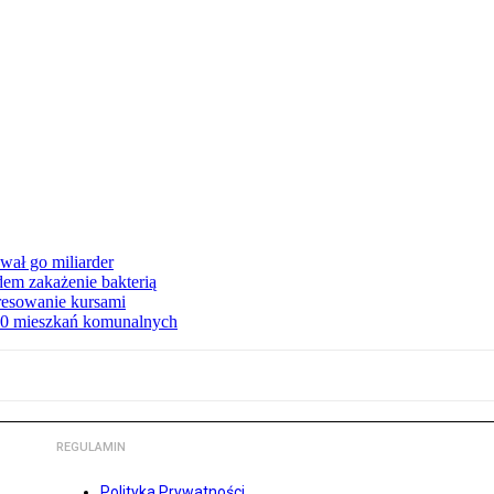
ał go miliarder
em zakażenie bakterią
eresowanie kursami
80 mieszkań komunalnych
REGULAMIN
Polityka Prywatności