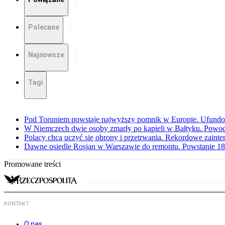
Polecane
Najnowsze
Tagi
Pod Toruniem powstaje najwyższy pomnik w Europie. Ufundow
W Niemczech dwie osoby zmarły po kąpieli w Bałtyku. Powod
Polacy chcą uczyć się obrony i przetrwania. Rekordowe zaint
Dawne osiedle Rosjan w Warszawie do remontu. Powstanie 1
Promowane treści
KONTAKT
O nas