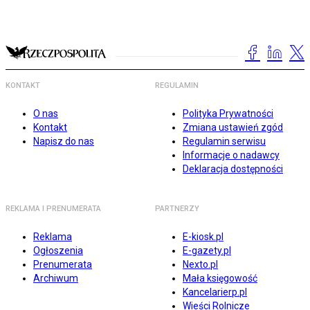
KONTAKT
REGULAMIN
O nas
Polityka Prywatności
Kontakt
Zmiana ustawień zgód
Napisz do nas
Regulamin serwisu
Informacje o nadawcy
Deklaracja dostępności
REKLAMA I PRENUMERATA
PARTNERZY
Reklama
E-kiosk.pl
Ogłoszenia
E-gazety.pl
Prenumerata
Nexto.pl
Archiwum
Mała księgowość
Kancelarierp.pl
Wieści Rolnicze