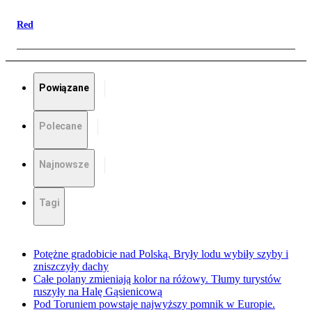
Red
Powiązane
Polecane
Najnowsze
Tagi
Potężne gradobicie nad Polską. Bryły lodu wybiły szyby i
zniszczyły dachy
Całe polany zmieniają kolor na różowy. Tłumy turystów
ruszyły na Halę Gąsienicową
Pod Toruniem powstaje najwyższy pomnik w Europie.