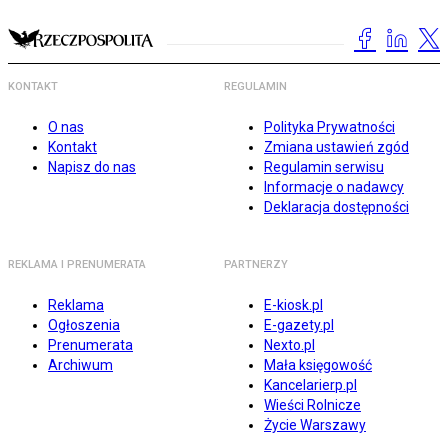
KONTAKT
REGULAMIN
O nas
Polityka Prywatności
Kontakt
Zmiana ustawień zgód
Napisz do nas
Regulamin serwisu
Informacje o nadawcy
Deklaracja dostępności
REKLAMA I PRENUMERATA
PARTNERZY
Reklama
E-kiosk.pl
Ogłoszenia
E-gazety.pl
Prenumerata
Nexto.pl
Archiwum
Mała księgowość
Kancelarierp.pl
Wieści Rolnicze
Życie Warszawy