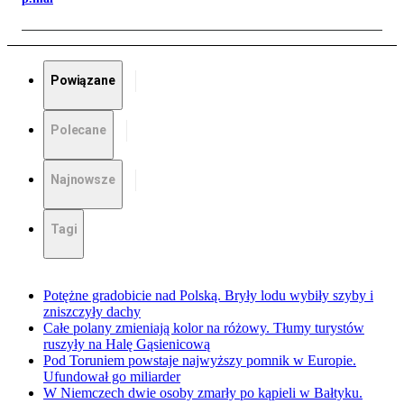
Powiązane
Polecane
Najnowsze
Tagi
Potężne gradobicie nad Polską. Bryły lodu wybiły szyby i
zniszczyły dachy
Całe polany zmieniają kolor na różowy. Tłumy turystów
ruszyły na Halę Gąsienicową
Pod Toruniem powstaje najwyższy pomnik w Europie.
Ufundował go miliarder
W Niemczech dwie osoby zmarły po kąpieli w Bałtyku.