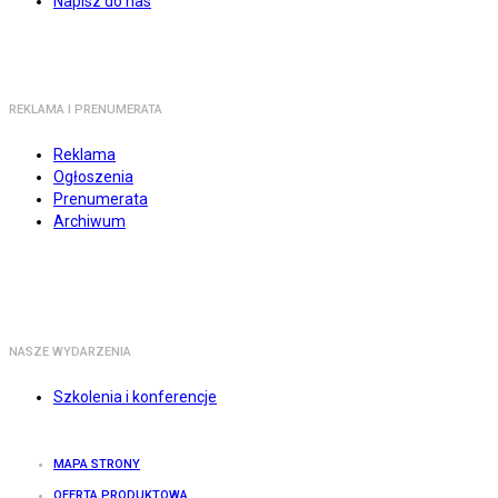
Napisz do nas
REKLAMA I PRENUMERATA
Reklama
Ogłoszenia
Prenumerata
Archiwum
NASZE WYDARZENIA
Szkolenia i konferencje
MAPA STRONY
OFERTA PRODUKTOWA