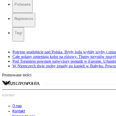
Polecane
Najnowsze
Tagi
Potężne gradobicie nad Polską. Bryły lodu wybiły szyby i znis
Całe polany zmieniają kolor na różowy. Tłumy turystów ruszy
Pod Toruniem powstaje najwyższy pomnik w Europie. Ufundow
W Niemczech dwie osoby zmarły po kąpieli w Bałtyku. Powod
Promowane treści
KONTAKT
O nas
Kontakt