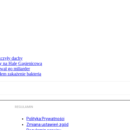
zczyły dachy
ły na Halę Gąsienicową
ał go miliarder
em zakażenie bakterią
REGULAMIN
Polityka Prywatności
Zmiana ustawień zgód