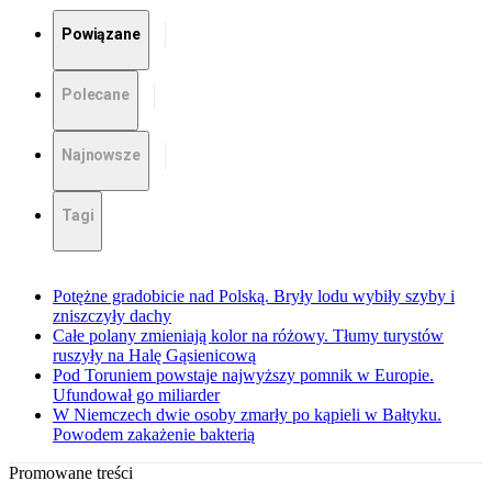
Powiązane
Polecane
Najnowsze
Tagi
Potężne gradobicie nad Polską. Bryły lodu wybiły szyby i
zniszczyły dachy
Całe polany zmieniają kolor na różowy. Tłumy turystów
ruszyły na Halę Gąsienicową
Pod Toruniem powstaje najwyższy pomnik w Europie.
Ufundował go miliarder
W Niemczech dwie osoby zmarły po kąpieli w Bałtyku.
Powodem zakażenie bakterią
Promowane treści