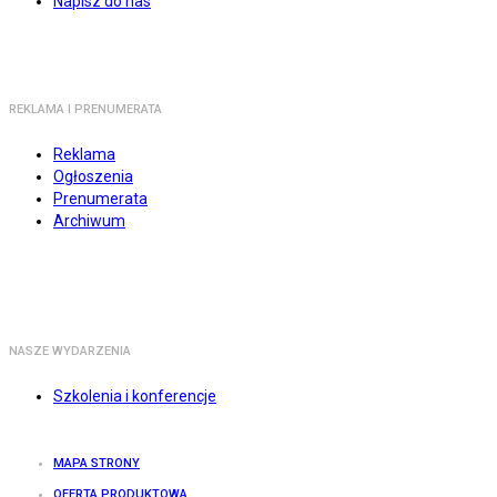
Napisz do nas
REKLAMA I PRENUMERATA
Reklama
Ogłoszenia
Prenumerata
Archiwum
NASZE WYDARZENIA
Szkolenia i konferencje
MAPA STRONY
OFERTA PRODUKTOWA