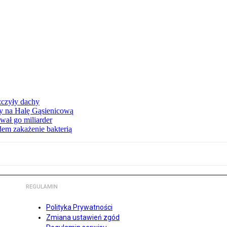
zczyły dachy
ły na Halę Gąsienicową
ał go miliarder
em zakażenie bakterią
REGULAMIN
Polityka Prywatności
Zmiana ustawień zgód