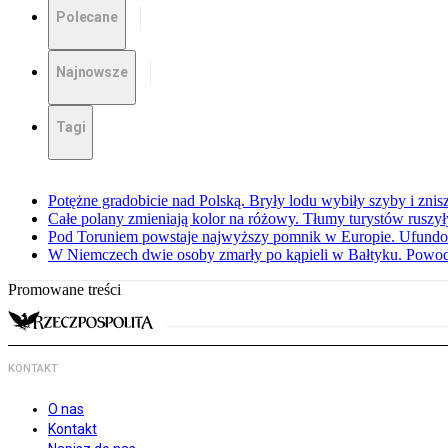
Polecane
Najnowsze
Tagi
Potężne gradobicie nad Polską. Bryły lodu wybiły szyby i znis
Całe polany zmieniają kolor na różowy. Tłumy turystów ruszy
Pod Toruniem powstaje najwyższy pomnik w Europie. Ufundow
W Niemczech dwie osoby zmarły po kąpieli w Bałtyku. Powod
Promowane treści
KONTAKT
O nas
Kontakt