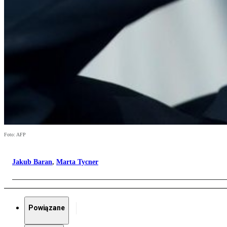
Foto: AFP
Jakub Baran
,
Marta Tycner
Powiązane