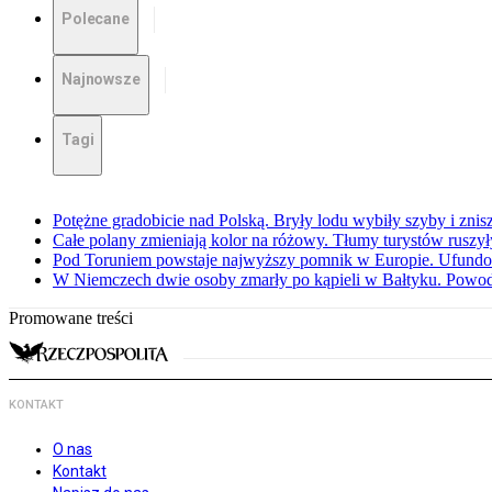
Polecane
Najnowsze
Tagi
Potężne gradobicie nad Polską. Bryły lodu wybiły szyby i znis
Całe polany zmieniają kolor na różowy. Tłumy turystów ruszy
Pod Toruniem powstaje najwyższy pomnik w Europie. Ufundow
W Niemczech dwie osoby zmarły po kąpieli w Bałtyku. Powod
Promowane treści
KONTAKT
O nas
Kontakt