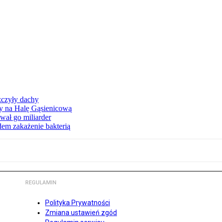
zczyły dachy
ły na Halę Gąsienicową
ał go miliarder
em zakażenie bakterią
REGULAMIN
Polityka Prywatności
Zmiana ustawień zgód