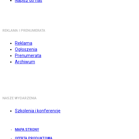
Napisz do nas
REKLAMA I PRENUMERATA
Reklama
Ogłoszenia
Prenumerata
Archiwum
NASZE WYDARZENIA
Szkolenia i konferencje
MAPA STRONY
OFERTA PRODUKTOWA