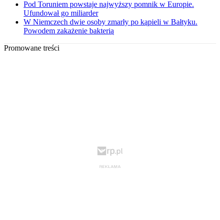
Pod Toruniem powstaje najwyższy pomnik w Europie.
Ufundował go miliarder
W Niemczech dwie osoby zmarły po kąpieli w Bałtyku.
Powodem zakażenie bakterią
Promowane treści