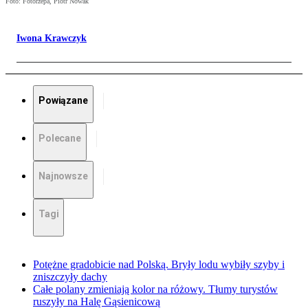
Foto: Fotorzepa, Piotr Nowak
Iwona Krawczyk
Powiązane
Polecane
Najnowsze
Tagi
Potężne gradobicie nad Polską. Bryły lodu wybiły szyby i
zniszczyły dachy
Całe polany zmieniają kolor na różowy. Tłumy turystów
ruszyły na Halę Gąsienicową