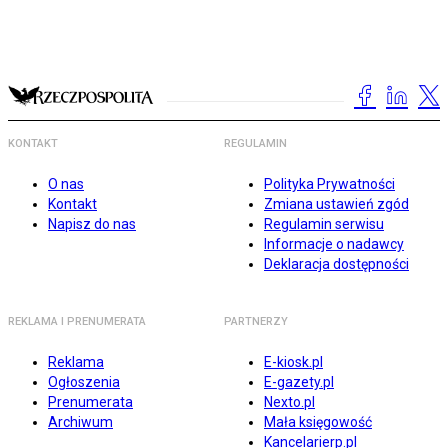
KONTAKT
REGULAMIN
O nas
Polityka Prywatności
Kontakt
Zmiana ustawień zgód
Napisz do nas
Regulamin serwisu
Informacje o nadawcy
Deklaracja dostępności
REKLAMA I PRENUMERATA
PARTNERZY
Reklama
E-kiosk.pl
Ogłoszenia
E-gazety.pl
Prenumerata
Nexto.pl
Archiwum
Mała księgowość
Kancelarierp.pl