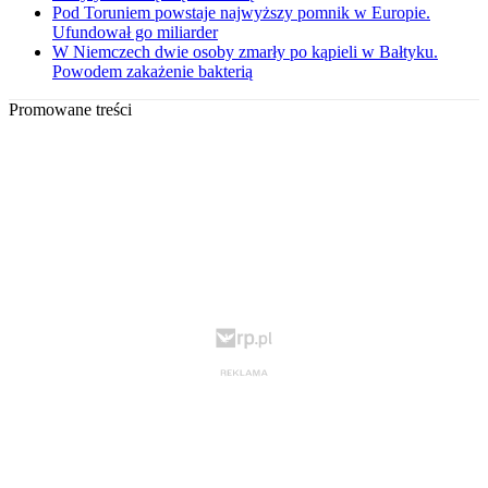
Pod Toruniem powstaje najwyższy pomnik w Europie.
Ufundował go miliarder
W Niemczech dwie osoby zmarły po kąpieli w Bałtyku.
Powodem zakażenie bakterią
Promowane treści