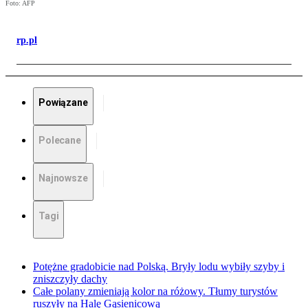
Foto: AFP
rp.pl
Powiązane
Polecane
Najnowsze
Tagi
Potężne gradobicie nad Polską. Bryły lodu wybiły szyby i
zniszczyły dachy
Całe polany zmieniają kolor na różowy. Tłumy turystów
ruszyły na Halę Gąsienicową