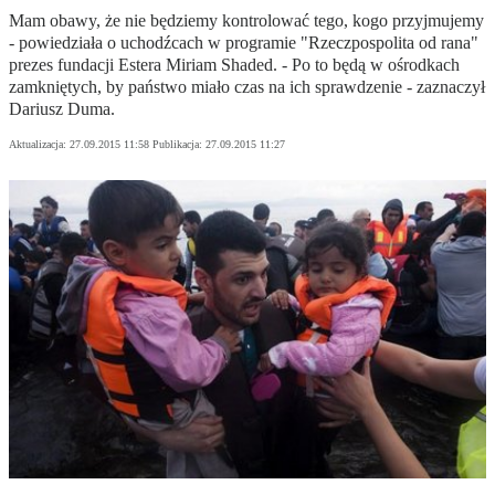
Mam obawy, że nie będziemy kontrolować tego, kogo przyjmujemy
- powiedziała o uchodźcach w programie "Rzeczpospolita od rana"
prezes fundacji Estera Miriam Shaded. - Po to będą w ośrodkach
zamkniętych, by państwo miało czas na ich sprawdzenie - zaznaczył
Dariusz Duma.
Aktualizacja:
27.09.2015 11:58
Publikacja:
27.09.2015 11:27