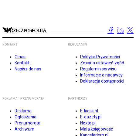
KONTAKT
REGULAMIN
O nas
Polityka Prywatności
Kontakt
Zmiana ustawień zgód
Napisz do nas
Regulamin serwisu
Informacje o nadawcy
Deklaracja dostępności
REKLAMA I PRENUMERATA
PARTNERZY
Reklama
E-kiosk.pl
Ogłoszenia
E-gazety.pl
Prenumerata
Nexto.pl
Archiwum
Mała księgowość
Kancelarierp.pl