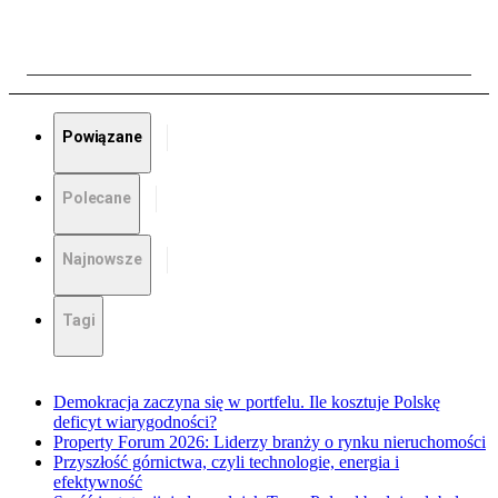
Powiązane
Polecane
Najnowsze
Tagi
Demokracja zaczyna się w portfelu. Ile kosztuje Polskę
deficyt wiarygodności?
Property Forum 2026: Liderzy branży o rynku nieruchomości
Przyszłość górnictwa, czyli technologie, energia i
efektywność