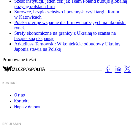
Sześć instytucji, jeden cel: jak Team Poland buduje globalną
pozycję polskich firm
Surowce, bezpieczeństwo i przemysł, czyli targi i forum
w Katowicach
Polska oferuje wsparcie dla firm wchodzących na ukraiński
rynek
Strefy ekonomiczne na granicy z Ukrainą to szansa na
bezpieczną ekspansję
Arkadiusz Tarnowski: W kontekście odbudowy Ukrainy
Japonia stawia na Polskę
Promowane treści
KONTAKT
O nas
Kontakt
Napisz do nas
REGULAMIN