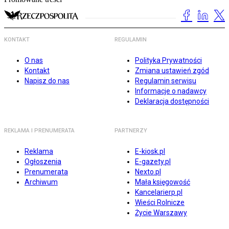
KONTAKT
REGULAMIN
O nas
Polityka Prywatności
Kontakt
Zmiana ustawień zgód
Napisz do nas
Regulamin serwisu
Informacje o nadawcy
Deklaracja dostępności
REKLAMA I PRENUMERATA
PARTNERZY
Reklama
E-kiosk.pl
Ogłoszenia
E-gazety.pl
Prenumerata
Nexto.pl
Archiwum
Mała księgowość
Kancelarierp.pl
Wieści Rolnicze
Życie Warszawy