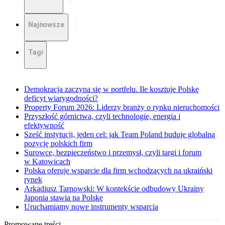
Najnowsze
Tagi
Demokracja zaczyna się w portfelu. Ile kosztuje Polskę
deficyt wiarygodności?
Property Forum 2026: Liderzy branży o rynku nieruchomości
Przyszłość górnictwa, czyli technologie, energia i
efektywność
Sześć instytucji, jeden cel: jak Team Poland buduje globalną
pozycję polskich firm
Surowce, bezpieczeństwo i przemysł, czyli targi i forum
w Katowicach
Polska oferuje wsparcie dla firm wchodzących na ukraiński
rynek
Arkadiusz Tarnowski: W kontekście odbudowy Ukrainy
Japonia stawia na Polskę
Uruchamiamy nowe instrumenty wsparcia
Promowane treści