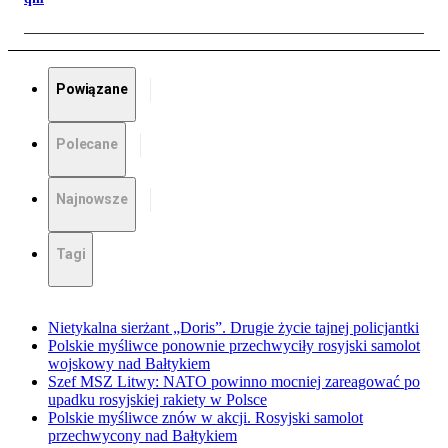
Powiązane
Polecane
Najnowsze
Tagi
Nietykalna sierżant „Doris”. Drugie życie tajnej policjantki
Polskie myśliwce ponownie przechwyciły rosyjski samolot
wojskowy nad Bałtykiem
Szef MSZ Litwy: NATO powinno mocniej zareagować po
upadku rosyjskiej rakiety w Polsce
Polskie myśliwce znów w akcji. Rosyjski samolot
przechwycony nad Bałtykiem