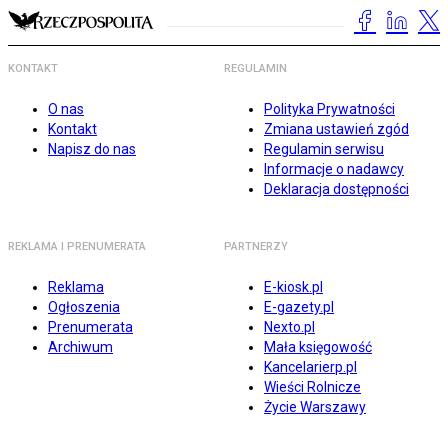
KONTAKT
REGULAMIN
O nas
Polityka Prywatności
Kontakt
Zmiana ustawień zgód
Napisz do nas
Regulamin serwisu
Informacje o nadawcy
Deklaracja dostępności
REKLAMA I PRENUMERATA
PARTNERZY
Reklama
E-kiosk.pl
Ogłoszenia
E-gazety.pl
Prenumerata
Nexto.pl
Archiwum
Mała księgowość
Kancelarierp.pl
Wieści Rolnicze
Życie Warszawy