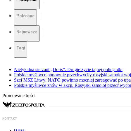
Polecane
Najnowsze
Tagi
Nietykalna sierżant „Doris”. Drugie życie tajnej policjantki
Polskie myśliwce ponownie przechwyciły rosyjski samolot w
Szef MSZ Litwy: NATO powinno mocniej zareagować po upadku
Polskie myśliwce znów w akcji. Rosyjski samolot przechwyco
Promowane treści
KONTAKT
O nas