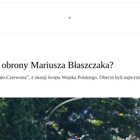
a obrony Mariusza Błaszczaka?
ało-Czerwona”, z okazji święta Wojska Polskiego. Obecni byli najwyżsi