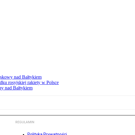
ojskowy nad Bałtykiem
 rosyjskiej rakiety w Polsce
ny nad Bałtykiem
REGULAMIN
Polityka Prywatności