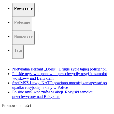
Powiązane
Polecane
Najnowsze
Tagi
Nietykalna sierżant „Doris”. Drugie życie tajnej policjantki
Polskie myśliwce ponownie przechwyciły rosyjski samolot
wojskowy nad Bałtykiem
Szef MSZ Litwy: NATO powinno mocniej zareagować po
upadku rosyjskiej rakiety w Polsce
Polskie myśliwce znów w akcji. Rosyjski samolot
przechwycony nad Bałtykiem
Promowane treści