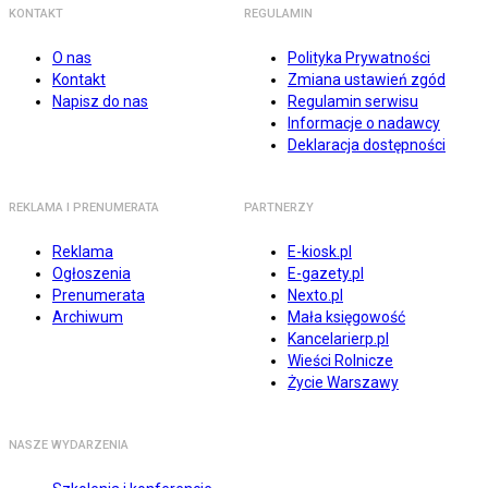
KONTAKT
REGULAMIN
O nas
Polityka Prywatności
Kontakt
Zmiana ustawień zgód
Napisz do nas
Regulamin serwisu
Informacje o nadawcy
Deklaracja dostępności
REKLAMA I PRENUMERATA
PARTNERZY
Reklama
E-kiosk.pl
Ogłoszenia
E-gazety.pl
Prenumerata
Nexto.pl
Archiwum
Mała księgowość
Kancelarierp.pl
Wieści Rolnicze
Życie Warszawy
NASZE WYDARZENIA