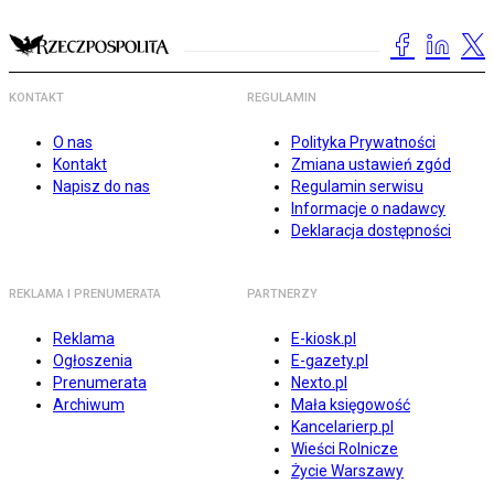
KONTAKT
REGULAMIN
O nas
Polityka Prywatności
Kontakt
Zmiana ustawień zgód
Napisz do nas
Regulamin serwisu
Informacje o nadawcy
Deklaracja dostępności
REKLAMA I PRENUMERATA
PARTNERZY
Reklama
E-kiosk.pl
Ogłoszenia
E-gazety.pl
Prenumerata
Nexto.pl
Archiwum
Mała księgowość
Kancelarierp.pl
Wieści Rolnicze
Życie Warszawy