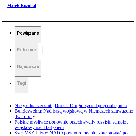
Marek Kozubal
Powiązane
Polecane
Najnowsze
Tagi
Nietykalna sierżant „Doris”. Drugie życie tajnej policjantki
Bundeswehra: Nad bazą wojskową w Niemczech zauważono
dwa drony
Polskie myśliwce ponownie przechwyciły rosyjski samolot
wojskowy nad Bałtykiem
Szef MSZ Litwy: NATO powinno mocniej zareagować po