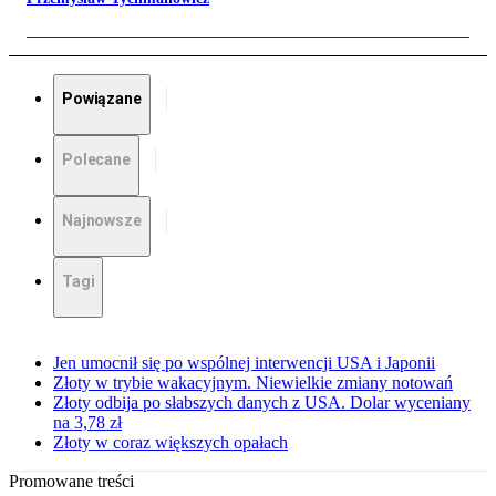
Powiązane
Polecane
Najnowsze
Tagi
Jen umocnił się po wspólnej interwencji USA i Japonii
Złoty w trybie wakacyjnym. Niewielkie zmiany notowań
Złoty odbija po słabszych danych z USA. Dolar wyceniany
na 3,78 zł
Złoty w coraz większych opałach
Promowane treści