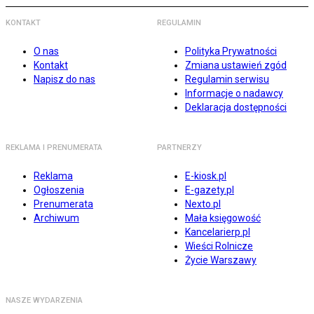
KONTAKT
REGULAMIN
O nas
Polityka Prywatności
Kontakt
Zmiana ustawień zgód
Napisz do nas
Regulamin serwisu
Informacje o nadawcy
Deklaracja dostępności
REKLAMA I PRENUMERATA
PARTNERZY
Reklama
E-kiosk.pl
Ogłoszenia
E-gazety.pl
Prenumerata
Nexto.pl
Archiwum
Mała księgowość
Kancelarierp.pl
Wieści Rolnicze
Życie Warszawy
NASZE WYDARZENIA