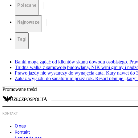
Polecane
Najnowsze
Tagi
Banki mogą żądać od klientów skanu dowodu osobistego. Praw
Trudna walka z samowolą budowlaną. NIK wini gminy i nadzór
Prawo jazdy nie wystarczy do wynajęcia auta. Kary nawet do 30
Zakaz wyjazdu do sanatorium przez rok. Resort planuje „kary”
Promowane treści
KONTAKT
O nas
Kontakt