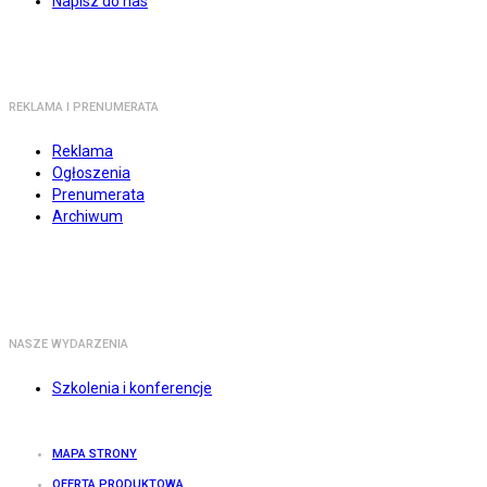
Napisz do nas
REKLAMA I PRENUMERATA
Reklama
Ogłoszenia
Prenumerata
Archiwum
NASZE WYDARZENIA
Szkolenia i konferencje
MAPA STRONY
OFERTA PRODUKTOWA