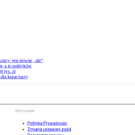
nicy: jest pewne „ale”
, a te polityków
 tys. zł
 dla kuracjuszy
REGULAMIN
Polityka Prywatności
Zmiana ustawień zgód