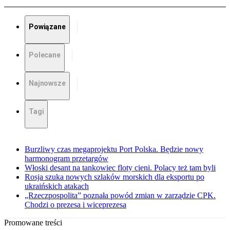
Powiązane
Polecane
Najnowsze
Tagi
Burzliwy czas megaprojektu Port Polska. Będzie nowy
harmonogram przetargów
Włoski desant na tankowiec floty cieni. Polacy też tam byli
Rosja szuka nowych szlaków morskich dla eksportu po
ukraińskich atakach
„Rzeczpospolita” poznała powód zmian w zarządzie CPK.
Chodzi o prezesa i wiceprezesa
Promowane treści