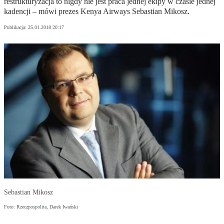
restrukturyzacja to nigdy nie jest praca jednej ekipy w czasie jednej
kadencji – mówi prezes Kenya Airways Sebastian Mikosz.
Publikacja:
25.01.2018 20:17
Sebastian Mikosz
Foto: Rzeczpospolita, Darek Iwański