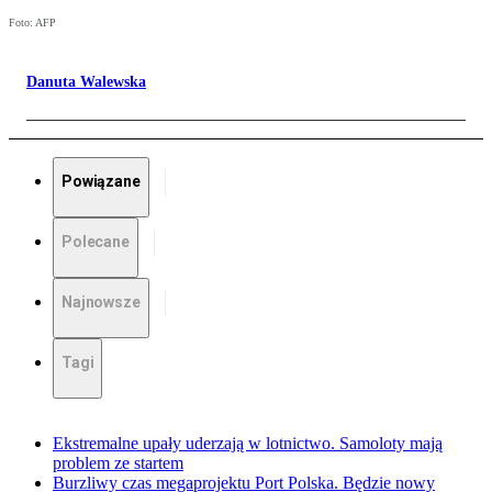
Foto: AFP
Danuta Walewska
Powiązane
Polecane
Najnowsze
Tagi
Ekstremalne upały uderzają w lotnictwo. Samoloty mają
problem ze startem
Burzliwy czas megaprojektu Port Polska. Będzie nowy