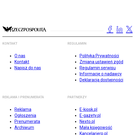
KONTAKT
REGULAMIN
O nas
Polityka Prywatności
Kontakt
Zmiana ustawień zgód
Napisz do nas
Regulamin serwisu
Informacje o nadawcy
Deklaracja dostępności
REKLAMA I PRENUMERATA
PARTNERZY
Reklama
E-kiosk.pl
Ogłoszenia
E-gazety.pl
Prenumerata
Nexto.pl
Archiwum
Mała księgowość
Kancelarierp.pl