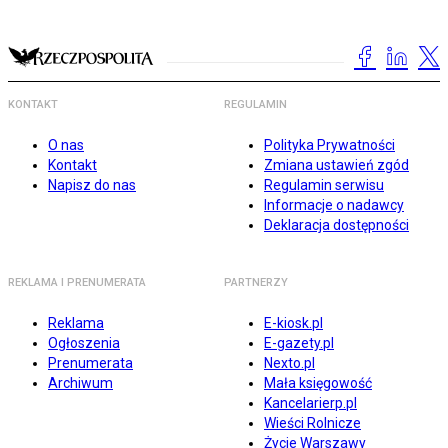
KONTAKT
REGULAMIN
O nas
Polityka Prywatności
Kontakt
Zmiana ustawień zgód
Napisz do nas
Regulamin serwisu
Informacje o nadawcy
Deklaracja dostępności
REKLAMA I PRENUMERATA
PARTNERZY
Reklama
E-kiosk.pl
Ogłoszenia
E-gazety.pl
Prenumerata
Nexto.pl
Archiwum
Mała księgowość
Kancelarierp.pl
Wieści Rolnicze
Życie Warszawy