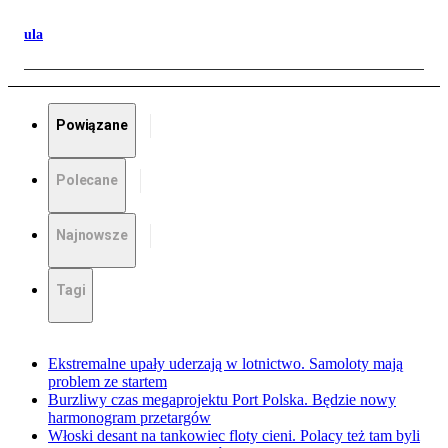
ula
Powiązane
Polecane
Najnowsze
Tagi
Ekstremalne upały uderzają w lotnictwo. Samoloty mają
problem ze startem
Burzliwy czas megaprojektu Port Polska. Będzie nowy
harmonogram przetargów
Włoski desant na tankowiec floty cieni. Polacy też tam byli