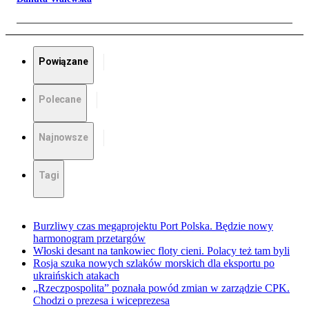
Powiązane
Polecane
Najnowsze
Tagi
Burzliwy czas megaprojektu Port Polska. Będzie nowy
harmonogram przetargów
Włoski desant na tankowiec floty cieni. Polacy też tam byli
Rosja szuka nowych szlaków morskich dla eksportu po
ukraińskich atakach
„Rzeczpospolita” poznała powód zmian w zarządzie CPK.
Chodzi o prezesa i wiceprezesa