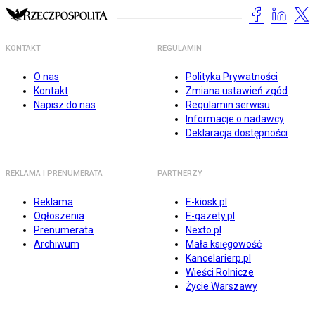
KONTAKT
REGULAMIN
O nas
Polityka Prywatności
Kontakt
Zmiana ustawień zgód
Napisz do nas
Regulamin serwisu
Informacje o nadawcy
Deklaracja dostępności
REKLAMA I PRENUMERATA
PARTNERZY
Reklama
E-kiosk.pl
Ogłoszenia
E-gazety.pl
Prenumerata
Nexto.pl
Archiwum
Mała księgowość
Kancelarierp.pl
Wieści Rolnicze
Życie Warszawy