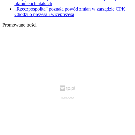
ukraińskich atakach
„Rzeczpospolita” poznała powód zmian w zarządzie CPK.
Chodzi o prezesa i wiceprezesa
Promowane treści