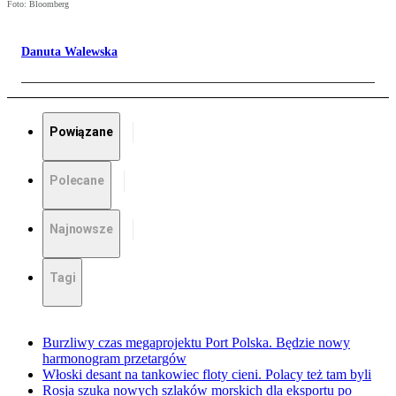
Foto: Bloomberg
Danuta Walewska
Powiązane
Polecane
Najnowsze
Tagi
Burzliwy czas megaprojektu Port Polska. Będzie nowy
harmonogram przetargów
Włoski desant na tankowiec floty cieni. Polacy też tam byli
Rosja szuka nowych szlaków morskich dla eksportu po