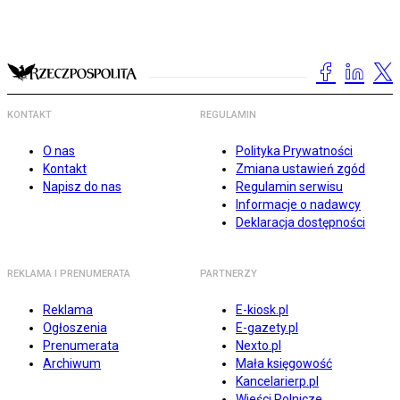
KONTAKT
REGULAMIN
O nas
Polityka Prywatności
Kontakt
Zmiana ustawień zgód
Napisz do nas
Regulamin serwisu
Informacje o nadawcy
Deklaracja dostępności
REKLAMA I PRENUMERATA
PARTNERZY
Reklama
E-kiosk.pl
Ogłoszenia
E-gazety.pl
Prenumerata
Nexto.pl
Archiwum
Mała księgowość
Kancelarierp.pl
Wieści Rolnicze