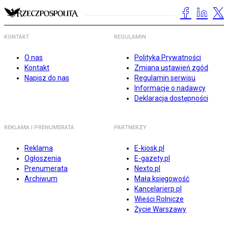
KONTAKT
REGULAMIN
O nas
Polityka Prywatności
Kontakt
Zmiana ustawień zgód
Napisz do nas
Regulamin serwisu
Informacje o nadawcy
Deklaracja dostępności
REKLAMA I PRENUMERATA
PARTNERZY
Reklama
E-kiosk.pl
Ogłoszenia
E-gazety.pl
Prenumerata
Nexto.pl
Archiwum
Mała księgowość
Kancelarierp.pl
Wieści Rolnicze
Życie Warszawy