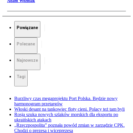
Adam Woźniak
Powiązane
Polecane
Najnowsze
Tagi
Burzliwy czas megaprojektu Port Polska. Będzie nowy
harmonogram przetargów
Włoski desant na tankowiec floty cieni. Polacy też tam byli
Rosja szuka nowych szlaków morskich dla eksportu po
ukraińskich atakach
„Rzeczpospolita” poznała powód zmian w zarządzie CPK.
Chodzi o prezesa i wiceprezesa