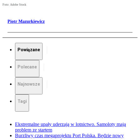
Foto: Adobe Stock
Piotr Mazurkiewicz
Powiązane
Polecane
Najnowsze
Tagi
Ekstremalne upały uderzają w lotnictwo. Samoloty mają
problem ze startem
Burzliwy czas megaprojektu Port Polska. Będzie nowy