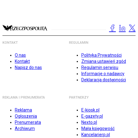
KONTAKT
REGULAMIN
O nas
Polityka Prywatności
Kontakt
Zmiana ustawień zgód
Napisz do nas
Regulamin serwisu
Informacje o nadawcy
Deklaracja dostępności
REKLAMA I PRENUMERATA
PARTNERZY
Reklama
E-kiosk.pl
Ogłoszenia
E-gazety.pl
Prenumerata
Nexto.pl
Archiwum
Mała księgowość
Kancelarierp.pl