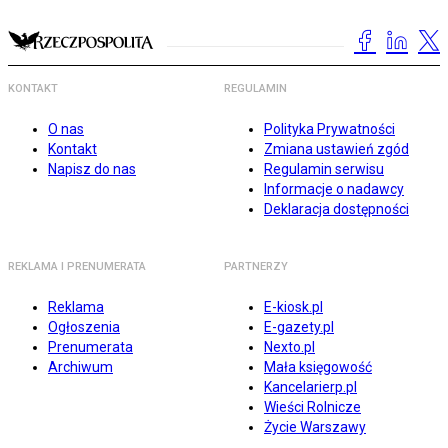
KONTAKT
REGULAMIN
O nas
Polityka Prywatności
Kontakt
Zmiana ustawień zgód
Napisz do nas
Regulamin serwisu
Informacje o nadawcy
Deklaracja dostępności
REKLAMA I PRENUMERATA
PARTNERZY
Reklama
E-kiosk.pl
Ogłoszenia
E-gazety.pl
Prenumerata
Nexto.pl
Archiwum
Mała księgowość
Kancelarierp.pl
Wieści Rolnicze
Życie Warszawy