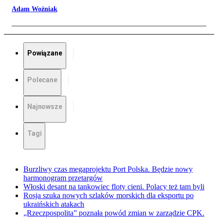
Adam Woźniak
Powiązane
Polecane
Najnowsze
Tagi
Burzliwy czas megaprojektu Port Polska. Będzie nowy
harmonogram przetargów
Włoski desant na tankowiec floty cieni. Polacy też tam byli
Rosja szuka nowych szlaków morskich dla eksportu po
ukraińskich atakach
„Rzeczpospolita” poznała powód zmian w zarządzie CPK.