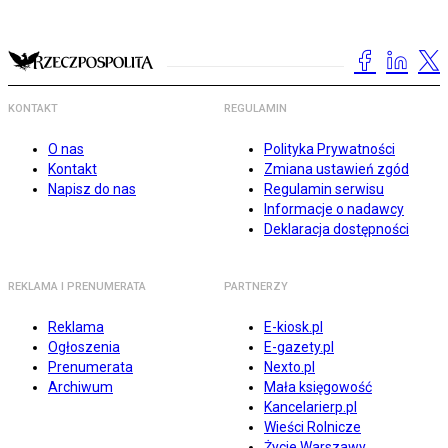
KONTAKT
REGULAMIN
O nas
Polityka Prywatności
Kontakt
Zmiana ustawień zgód
Napisz do nas
Regulamin serwisu
Informacje o nadawcy
Deklaracja dostępności
REKLAMA I PRENUMERATA
PARTNERZY
Reklama
E-kiosk.pl
Ogłoszenia
E-gazety.pl
Prenumerata
Nexto.pl
Archiwum
Mała księgowość
Kancelarierp.pl
Wieści Rolnicze
Życie Warszawy