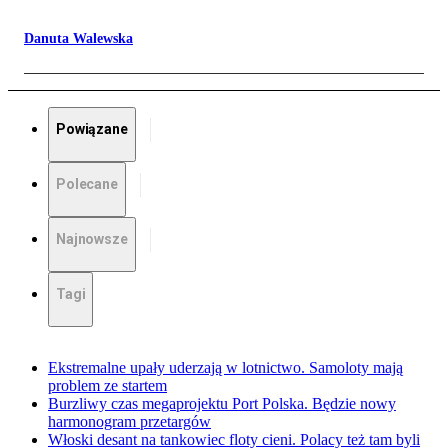
Danuta Walewska
Powiązane
Polecane
Najnowsze
Tagi
Ekstremalne upały uderzają w lotnictwo. Samoloty mają
problem ze startem
Burzliwy czas megaprojektu Port Polska. Będzie nowy
harmonogram przetargów
Włoski desant na tankowiec floty cieni. Polacy też tam byli