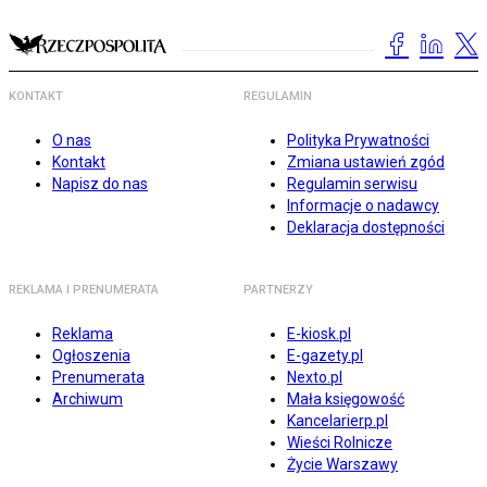
KONTAKT
REGULAMIN
O nas
Polityka Prywatności
Kontakt
Zmiana ustawień zgód
Napisz do nas
Regulamin serwisu
Informacje o nadawcy
Deklaracja dostępności
REKLAMA I PRENUMERATA
PARTNERZY
Reklama
E-kiosk.pl
Ogłoszenia
E-gazety.pl
Prenumerata
Nexto.pl
Archiwum
Mała księgowość
Kancelarierp.pl
Wieści Rolnicze
Życie Warszawy