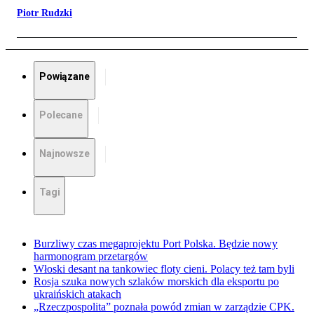
Piotr Rudzki
Powiązane
Polecane
Najnowsze
Tagi
Burzliwy czas megaprojektu Port Polska. Będzie nowy
harmonogram przetargów
Włoski desant na tankowiec floty cieni. Polacy też tam byli
Rosja szuka nowych szlaków morskich dla eksportu po
ukraińskich atakach
„Rzeczpospolita” poznała powód zmian w zarządzie CPK.