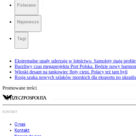
Polecane
Najnowsze
Tagi
Ekstremalne upały uderzają w lotnictwo. Samoloty mają proble
Burzliwy czas megaprojektu Port Polska. Będzie nowy harmo
Włoski desant na tankowiec floty cieni. Polacy też tam byli
Rosja szuka nowych szlaków morskich dla eksportu po ukraińs
Promowane treści
KONTAKT
O nas
Kontakt