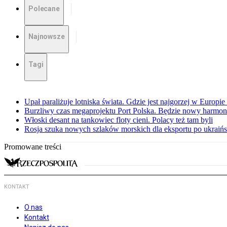
Polecane
Najnowsze
Tagi
Upał paraliżuje lotniska świata. Gdzie jest najgorzej w Europi
Burzliwy czas megaprojektu Port Polska. Będzie nowy harmo
Włoski desant na tankowiec floty cieni. Polacy też tam byli
Rosja szuka nowych szlaków morskich dla eksportu po ukraińs
Promowane treści
KONTAKT
O nas
Kontakt