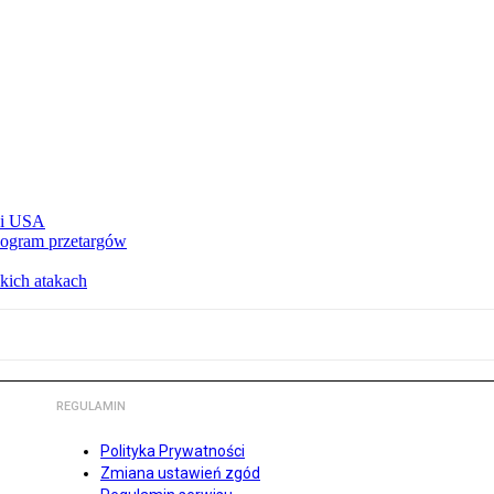
e i USA
nogram przetargów
kich atakach
REGULAMIN
Polityka Prywatności
Zmiana ustawień zgód