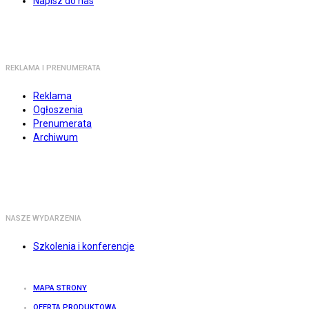
Napisz do nas
REKLAMA I PRENUMERATA
Reklama
Ogłoszenia
Prenumerata
Archiwum
NASZE WYDARZENIA
Szkolenia i konferencje
MAPA STRONY
OFERTA PRODUKTOWA