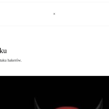
aku
ataku hakerów.