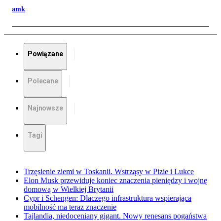
amk
Powiązane
Polecane
Najnowsze
Tagi
Trzęsienie ziemi w Toskanii. Wstrząsy w Pizie i Lukce
Elon Musk przewiduje koniec znaczenia pieniędzy i wojnę
domową w Wielkiej Brytanii
Cypr i Schengen: Dlaczego infrastruktura wspierająca
mobilność ma teraz znaczenie
Tajlandia, niedoceniany gigant. Nowy renesans pogaństwa