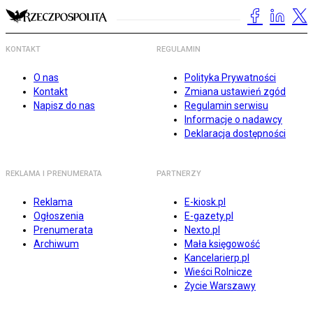
KONTAKT
REGULAMIN
O nas
Polityka Prywatności
Kontakt
Zmiana ustawień zgód
Napisz do nas
Regulamin serwisu
Informacje o nadawcy
Deklaracja dostępności
REKLAMA I PRENUMERATA
PARTNERZY
Reklama
E-kiosk.pl
Ogłoszenia
E-gazety.pl
Prenumerata
Nexto.pl
Archiwum
Mała księgowość
Kancelarierp.pl
Wieści Rolnicze
Życie Warszawy