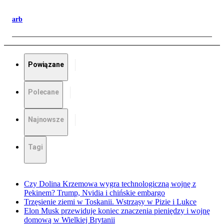
arb
Powiązane
Polecane
Najnowsze
Tagi
Czy Dolina Krzemowa wygra technologiczną wojnę z
Pekinem? Trump, Nvidia i chińskie embargo
Trzęsienie ziemi w Toskanii. Wstrząsy w Pizie i Lukce
Elon Musk przewiduje koniec znaczenia pieniędzy i wojnę
domową w Wielkiej Brytanii