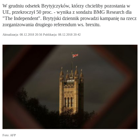
W grudniu odsetek Brytyjczyków, którzy chcieliby pozostania w
UE, przekroczył 50 proc. - wynika z sondażu BMG Research dla
"The Independent". Brytyjski dziennik prowadzi kampanię na rzecz
zorganizowania drugiego referendum ws. brexitu.
Aktualizacja:
08.12.2018 20:56
Publikacja:
08.12.2018 20:42
Foto: AFP