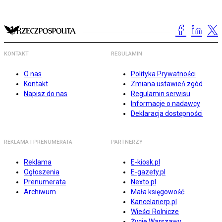
KONTAKT
REGULAMIN
O nas
Polityka Prywatności
Kontakt
Zmiana ustawień zgód
Napisz do nas
Regulamin serwisu
Informacje o nadawcy
Deklaracja dostępności
REKLAMA I PRENUMERATA
PARTNERZY
Reklama
E-kiosk.pl
Ogłoszenia
E-gazety.pl
Prenumerata
Nexto.pl
Archiwum
Mała księgowość
Kancelarierp.pl
Wieści Rolnicze
Życie Warszawy