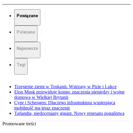
Powiązane
Polecane
Najnowsze
Tagi
Trzęsienie ziemi w Toskanii. Wstrząsy w Pizie i Lukce
Elon Musk przewiduje koniec znaczenia pieniędzy i wojnę
domową w Wielkiej Brytanii
Cypr i Schengen: Dlaczego infrastruktura wspierająca
mobilność ma teraz znaczenie
Tajlandia, niedoceniany gigant. Nowy renesans pogaństwa
Promowane treści