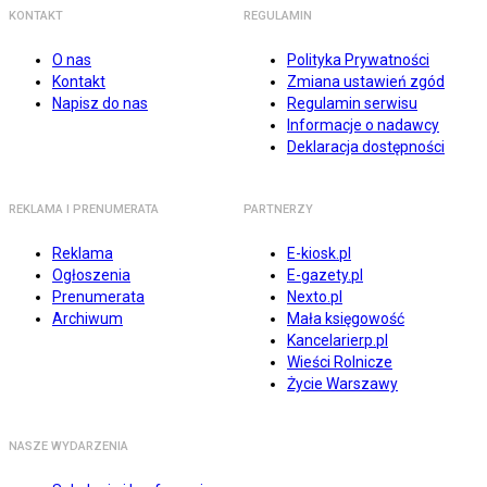
KONTAKT
REGULAMIN
O nas
Polityka Prywatności
Kontakt
Zmiana ustawień zgód
Napisz do nas
Regulamin serwisu
Informacje o nadawcy
Deklaracja dostępności
REKLAMA I PRENUMERATA
PARTNERZY
Reklama
E-kiosk.pl
Ogłoszenia
E-gazety.pl
Prenumerata
Nexto.pl
Archiwum
Mała księgowość
Kancelarierp.pl
Wieści Rolnicze
Życie Warszawy
NASZE WYDARZENIA