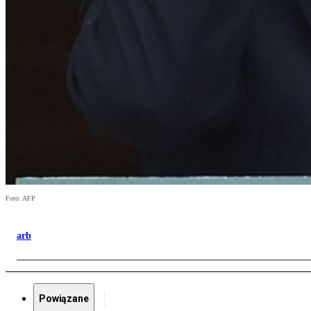
Foto: AFP
arb
Powiązane