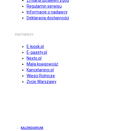
Zmiana ustawień zgód
Regulamin serwisu
Informacje o nadawcy
Deklaracja dostępności
PARTNERZY
E-kiosk.pl
E-gazety.pl
Nexto.pl
Mała księgowość
Kancelarierp.pl
Wieści Rolnicze
Życie Warszawy
KALENDARIUM