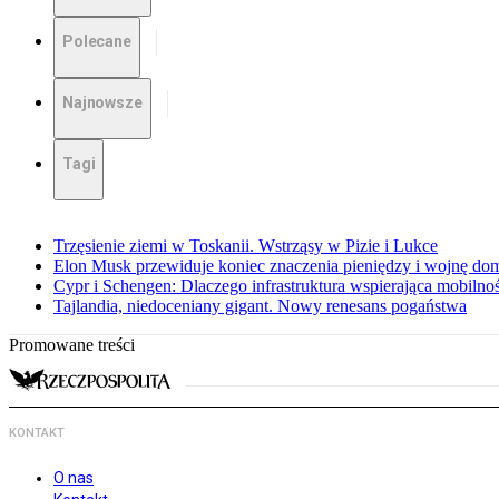
Polecane
Najnowsze
Tagi
Trzęsienie ziemi w Toskanii. Wstrząsy w Pizie i Lukce
Elon Musk przewiduje koniec znaczenia pieniędzy i wojnę do
Cypr i Schengen: Dlaczego infrastruktura wspierająca mobilno
Tajlandia, niedoceniany gigant. Nowy renesans pogaństwa
Promowane treści
KONTAKT
O nas