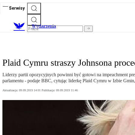
Serwisy
Wydarzenia
Plaid Cymru straszy Johnsona proc
Liderzy partii opozycyjnych powinni być gotowi na impeachment prem
parlamentu - podaje BBC, cytując liderkę Plaid Cymru w Izbie Gmin, 
Aktualizacja:
09.09.2019 14:01
Publikacja:
09.09.2019 11:46