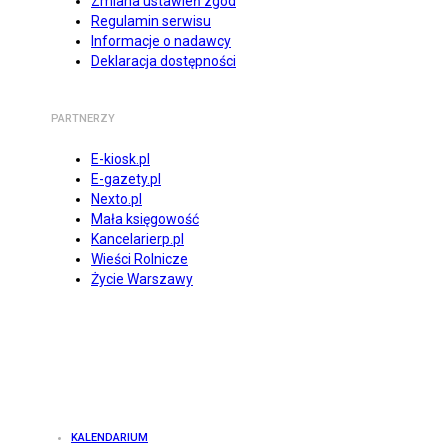
Zmiana ustawień zgód
Regulamin serwisu
Informacje o nadawcy
Deklaracja dostępności
PARTNERZY
E-kiosk.pl
E-gazety.pl
Nexto.pl
Mała księgowość
Kancelarierp.pl
Wieści Rolnicze
Życie Warszawy
KALENDARIUM