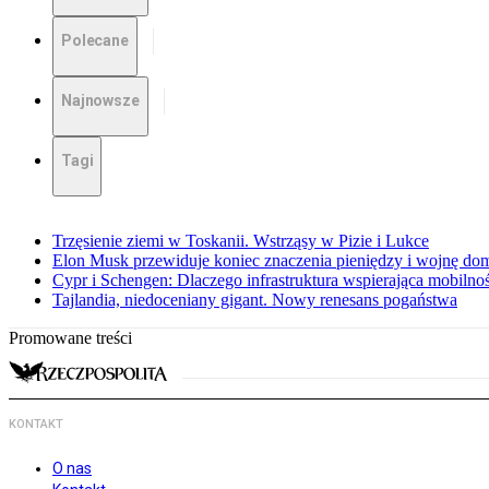
Polecane
Najnowsze
Tagi
Trzęsienie ziemi w Toskanii. Wstrząsy w Pizie i Lukce
Elon Musk przewiduje koniec znaczenia pieniędzy i wojnę do
Cypr i Schengen: Dlaczego infrastruktura wspierająca mobilno
Tajlandia, niedoceniany gigant. Nowy renesans pogaństwa
Promowane treści
KONTAKT
O nas