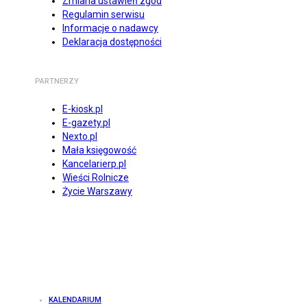
Zmiana ustawień zgód
Regulamin serwisu
Informacje o nadawcy
Deklaracja dostępności
PARTNERZY
E-kiosk.pl
E-gazety.pl
Nexto.pl
Mała księgowość
Kancelarierp.pl
Wieści Rolnicze
Życie Warszawy
KALENDARIUM