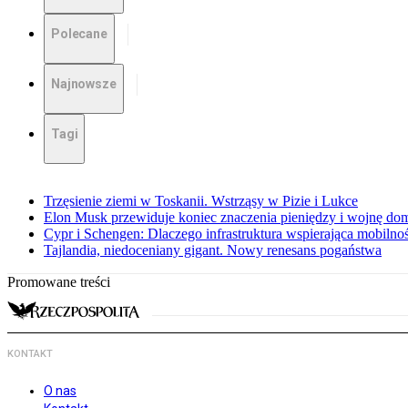
Polecane
Najnowsze
Tagi
Trzęsienie ziemi w Toskanii. Wstrząsy w Pizie i Lukce
Elon Musk przewiduje koniec znaczenia pieniędzy i wojnę do
Cypr i Schengen: Dlaczego infrastruktura wspierająca mobilno
Tajlandia, niedoceniany gigant. Nowy renesans pogaństwa
Promowane treści
KONTAKT
O nas