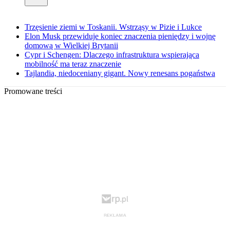
Trzęsienie ziemi w Toskanii. Wstrząsy w Pizie i Lukce
Elon Musk przewiduje koniec znaczenia pieniędzy i wojnę
domową w Wielkiej Brytanii
Cypr i Schengen: Dlaczego infrastruktura wspierająca
mobilność ma teraz znaczenie
Tajlandia, niedoceniany gigant. Nowy renesans pogaństwa
Promowane treści