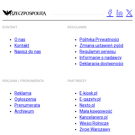
KONTAKT
REGULAMIN
O nas
Polityka Prywatności
Kontakt
Zmiana ustawień zgód
Napisz do nas
Regulamin serwisu
Informacje o nadawcy
Deklaracja dostępności
REKLAMA I PRENUMERATA
PARTNERZY
Reklama
E-kiosk.pl
Ogłoszenia
E-gazety.pl
Prenumerata
Nexto.pl
Archiwum
Mała księgowość
Kancelarierp.pl
Wieści Rolnicze
Życie Warszawy