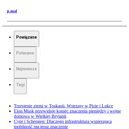
p.mal
Powiązane
Polecane
Najnowsze
Tagi
Trzęsienie ziemi w Toskanii. Wstrząsy w Pizie i Lukce
Elon Musk przewiduje koniec znaczenia pieniędzy i wojnę
domową w Wielkiej Brytanii
Cypr i Schengen: Dlaczego infrastruktura wspierająca
mobilność ma teraz znaczenie