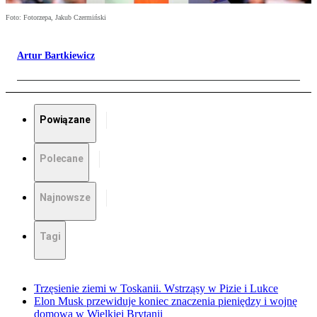
Foto: Fotorzepa, Jakub Czermiński
Artur Bartkiewicz
Powiązane
Polecane
Najnowsze
Tagi
Trzęsienie ziemi w Toskanii. Wstrząsy w Pizie i Lukce
Elon Musk przewiduje koniec znaczenia pieniędzy i wojnę
domową w Wielkiej Brytanii