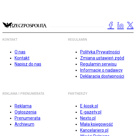
KONTAKT
REGULAMIN
O nas
Polityka Prywatności
Kontakt
Zmiana ustawień zgód
Napisz do nas
Regulamin serwisu
Informacje o nadawcy
Deklaracja dostępności
REKLAMA I PRENUMERATA
PARTNERZY
Reklama
E-kiosk.pl
Ogłoszenia
E-gazety.pl
Prenumerata
Nexto.pl
Archiwum
Mała księgowość
Kancelarierp.pl