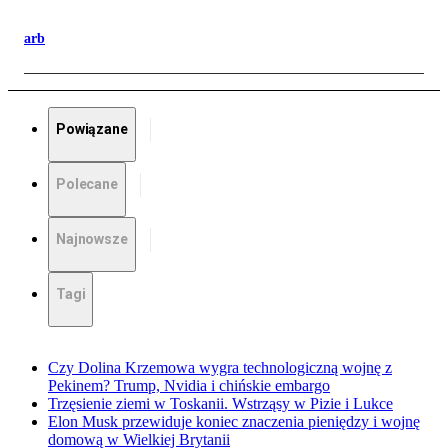
arb
Powiązane
Polecane
Najnowsze
Tagi
Czy Dolina Krzemowa wygra technologiczną wojnę z
Pekinem? Trump, Nvidia i chińskie embargo
Trzęsienie ziemi w Toskanii. Wstrząsy w Pizie i Lukce
Elon Musk przewiduje koniec znaczenia pieniędzy i wojnę
domową w Wielkiej Brytanii