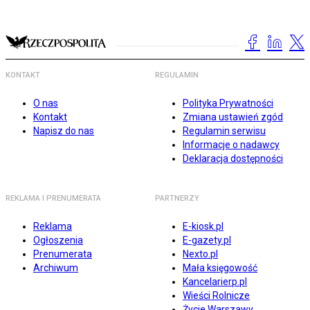
KONTAKT
REGULAMIN
O nas
Polityka Prywatności
Kontakt
Zmiana ustawień zgód
Napisz do nas
Regulamin serwisu
Informacje o nadawcy
Deklaracja dostępności
REKLAMA I PRENUMERATA
PARTNERZY
Reklama
E-kiosk.pl
Ogłoszenia
E-gazety.pl
Prenumerata
Nexto.pl
Archiwum
Mała księgowość
Kancelarierp.pl
Wieści Rolnicze
Życie Warszawy