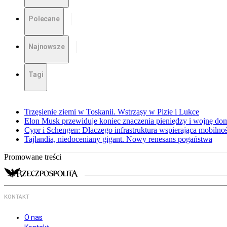
Polecane
Najnowsze
Tagi
Trzęsienie ziemi w Toskanii. Wstrząsy w Pizie i Lukce
Elon Musk przewiduje koniec znaczenia pieniędzy i wojnę do
Cypr i Schengen: Dlaczego infrastruktura wspierająca mobilno
Tajlandia, niedoceniany gigant. Nowy renesans pogaństwa
Promowane treści
KONTAKT
O nas