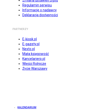
Zmiana ustawień zgód
Regulamin serwisu
Informacje o nadawcy
Deklaracja dostępności
PARTNERZY
E-kiosk.pl
E-gazety.pl
Nexto.pl
Mała księgowość
Kancelarierp.pl
Wieści Rolnicze
Życie Warszawy
KALENDARIUM