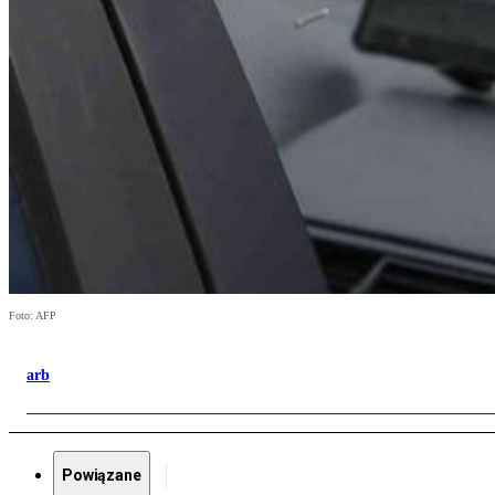
Foto: AFP
arb
Powiązane