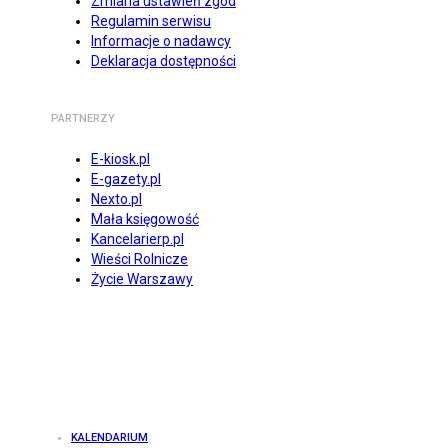
Zmiana ustawień zgód
Regulamin serwisu
Informacje o nadawcy
Deklaracja dostępności
PARTNERZY
E-kiosk.pl
E-gazety.pl
Nexto.pl
Mała księgowość
Kancelarierp.pl
Wieści Rolnicze
Życie Warszawy
KALENDARIUM