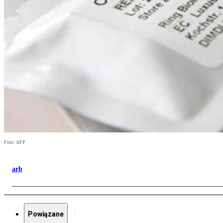
Foto: AFP
arb
Powiązane