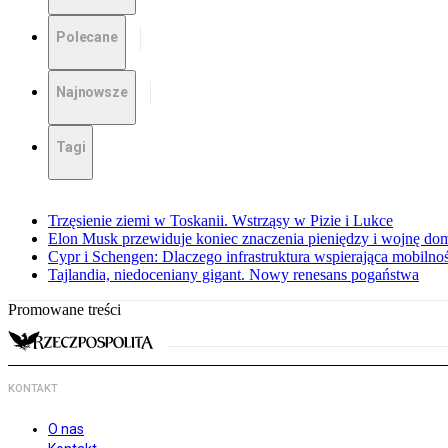
Polecane
Najnowsze
Tagi
Trzęsienie ziemi w Toskanii. Wstrząsy w Pizie i Lukce
Elon Musk przewiduje koniec znaczenia pieniędzy i wojnę do
Cypr i Schengen: Dlaczego infrastruktura wspierająca mobilno
Tajlandia, niedoceniany gigant. Nowy renesans pogaństwa
Promowane treści
KONTAKT
O nas