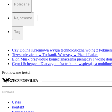
Polecane
Najnowsze
Tagi
Czy Dolina Krzemowa wygra technologiczną wojnę z Pekinem?
Trzęsienie ziemi w Toskanii. Wstrząsy w Pizie i Lukce
Elon Musk przewiduje koniec znaczenia pieniędzy i wojnę do
Cypr i Schengen: Dlaczego infrastruktura wspierająca mobilno
Promowane treści
KONTAKT
O nas
Kontakt