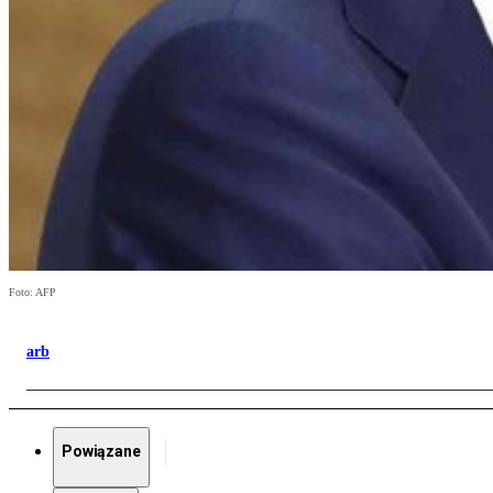
Foto: AFP
arb
Powiązane