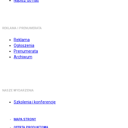
Napisz do nas
REKLAMA I PRENUMERATA
Reklama
Ogłoszenia
Prenumerata
Archiwum
NASZE WYDARZENIA
Szkolenia i konferencje
MAPA STRONY
OFERTA PRODUKTOWA