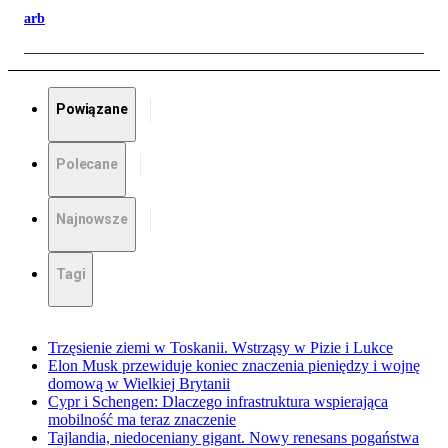
arb
Powiązane
Polecane
Najnowsze
Tagi
Trzęsienie ziemi w Toskanii. Wstrząsy w Pizie i Lukce
Elon Musk przewiduje koniec znaczenia pieniędzy i wojnę
domową w Wielkiej Brytanii
Cypr i Schengen: Dlaczego infrastruktura wspierająca
mobilność ma teraz znaczenie
Tajlandia, niedoceniany gigant. Nowy renesans pogaństwa