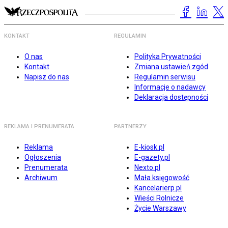
KONTAKT
REGULAMIN
O nas
Polityka Prywatności
Kontakt
Zmiana ustawień zgód
Napisz do nas
Regulamin serwisu
Informacje o nadawcy
Deklaracja dostępności
REKLAMA I PRENUMERATA
PARTNERZY
Reklama
E-kiosk.pl
Ogłoszenia
E-gazety.pl
Prenumerata
Nexto.pl
Archiwum
Mała księgowość
Kancelarierp.pl
Wieści Rolnicze
Życie Warszawy