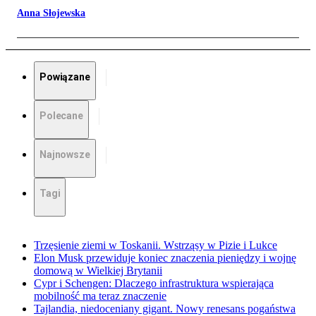
Anna Słojewska
Powiązane
Polecane
Najnowsze
Tagi
Trzęsienie ziemi w Toskanii. Wstrząsy w Pizie i Lukce
Elon Musk przewiduje koniec znaczenia pieniędzy i wojnę
domową w Wielkiej Brytanii
Cypr i Schengen: Dlaczego infrastruktura wspierająca
mobilność ma teraz znaczenie
Tajlandia, niedoceniany gigant. Nowy renesans pogaństwa