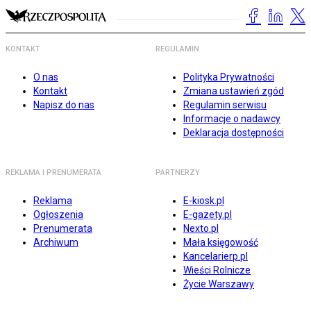
KONTAKT
REGULAMIN
O nas
Polityka Prywatności
Kontakt
Zmiana ustawień zgód
Napisz do nas
Regulamin serwisu
Informacje o nadawcy
Deklaracja dostępności
REKLAMA I PRENUMERATA
PARTNERZY
Reklama
E-kiosk.pl
Ogłoszenia
E-gazety.pl
Prenumerata
Nexto.pl
Archiwum
Mała księgowość
Kancelarierp.pl
Wieści Rolnicze
Życie Warszawy